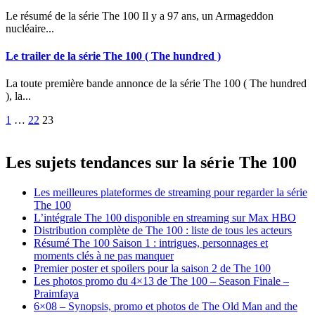
Le résumé de la série The 100 Il y a 97 ans, un Armageddon
nucléaire...
Le trailer de la série The 100 ( The hundred )
La toute première bande annonce de la série The 100 ( The hundred
), la...
Pagination
1
…
22
23
des
publications
Les sujets tendances sur la série The 100
Les meilleures plateformes de streaming pour regarder la série
The 100
L’intégrale The 100 disponible en streaming sur Max HBO
Distribution complète de The 100 : liste de tous les acteurs
Résumé The 100 Saison 1 : intrigues, personnages et
moments clés à ne pas manquer
Premier poster et spoilers pour la saison 2 de The 100
Les photos promo du 4×13 de The 100 – Season Finale –
Praimfaya
6×08 – Synopsis, promo et photos de The Old Man and the