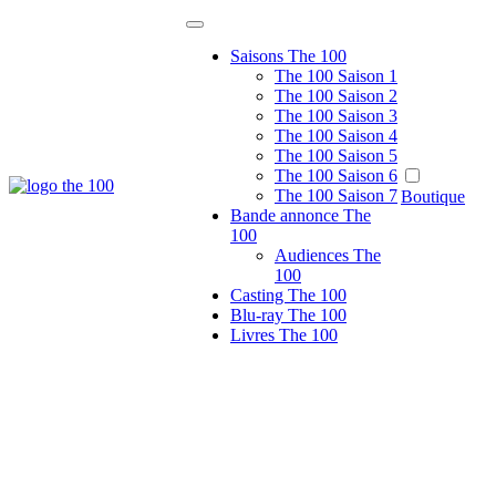
Passer
au
Saisons The 100
contenu
The 100 Saison 1
The 100 Saison 2
The 100 Saison 3
The 100 Saison 4
The 100 Saison 5
The 100 Saison 6
The 100 Saison 7
Boutique
Le site de fans non officiel de la série tv
The 100 France
Bande annonce The
100
Audiences The
100
Casting The 100
Blu-ray The 100
Livres The 100