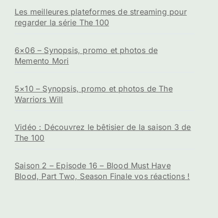
Les meilleures plateformes de streaming pour
regarder la série The 100
6×06 – Synopsis, promo et photos de
Memento Mori
5×10 – Synopsis, promo et photos de The
Warriors Will
Vidéo : Découvrez le bêtisier de la saison 3 de
The 100
Saison 2 – Episode 16 – Blood Must Have
Blood, Part Two, Season Finale vos réactions !