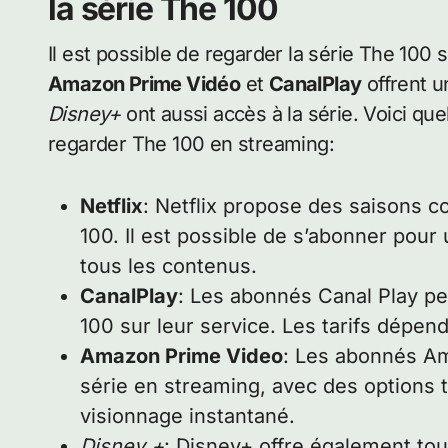
la série The 100
Il est possible de regarder la série The 100
Amazon Prime Vidéo
et
CanalPlay
offrent u
Disney+
ont aussi accès à la série. Voici q
regarder The 100 en streaming:
Netflix
: Netflix propose des saisons c
100. Il est possible de s’abonner pour 
tous les contenus.
CanalPlay
: Les abonnés Canal Play peu
100 sur leur service. Les tarifs dépe
Amazon Prime Video
: Les abonnés Am
série en streaming, avec des options te
visionnage instantané.
Disney +
: Disney+ offre également tou