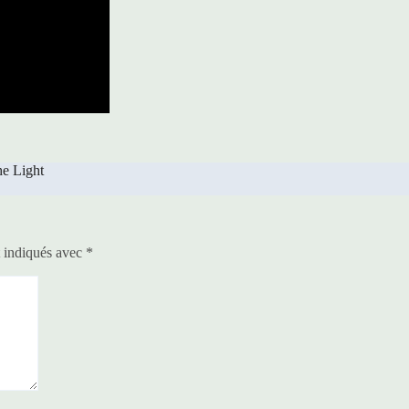
he Light
t indiqués avec
*