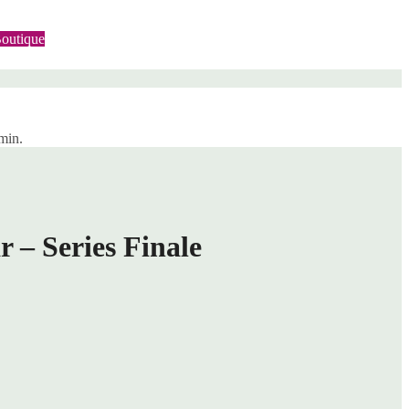
outique
min.
 – Series Finale