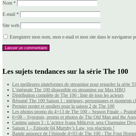
Nom
*
E-mail
*
Site web
Enregistrer mon nom, mon e-mail et mon site dans le navigateur
Les sujets tendances sur la série The 100
Les meilleures plateformes de streaming pour regarder la série T
L’intégrale The 100 disponible en streaming sur Max HBO
Distribution complète de The 100 : liste de tous les acteurs
Résumé The 100 Saison 1 : intrigues, personnages et moments c
Premier poster et spoilers pour la saison 2 de The 100
Les photos promo du 4×13 de The 100 – Season Finale – Praim
6×08 – Synopsis, promo et photos de The Old Man and the An
Casting saison 5 : L’actrice Ivana Milicevic sera Charmaine Diy
Saison 1 – Episode 04 Murphy’s Law, vos réactions !
Bande annonce de l’épisode 4×03 de The 100 : The Four Hors