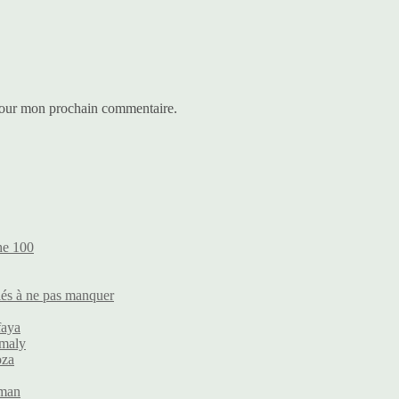
 pour mon prochain commentaire.
he 100
lés à ne pas manquer
faya
omaly
oza
eman