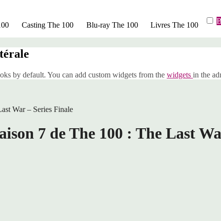
B
100
Casting The 100
Blu-ray The 100
Livres The 100
térale
oks by default. You can add custom widgets from the
widgets
in the ad
ast War – Series Finale
aison 7 de The 100 : The Last War