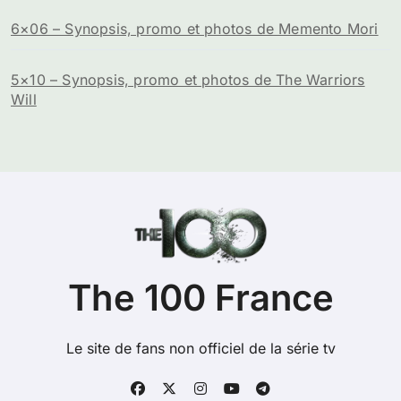
6×06 – Synopsis, promo et photos de Memento Mori
5×10 – Synopsis, promo et photos de The Warriors
Will
The 100 France
Le site de fans non officiel de la série tv