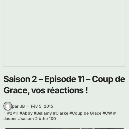
Saison 2 – Episode 11 – Coup de
Grace, vos réactions !
par JB
Fév 5, 2015
#
2x11
#
Abby
#
Bellamy
#
Clarke
#
Coup de Grace
#
CW
#
Jasper
#
saison 2
#
the 100