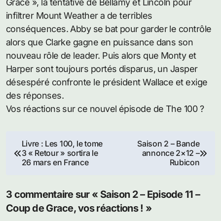
Grace », la tentative de Bellamy et Lincoln pour
infiltrer Mount Weather a de terribles
conséquences. Abby se bat pour garder le contrôle
alors que Clarke gagne en puissance dans son
nouveau rôle de leader. Puis alors que Monty et
Harper sont toujours portés disparus, un Jasper
désespéré confronte le président Wallace et exige
des réponses.
Vos réactions sur ce nouvel épisode de The 100 ?
Navigation
Livre : Les 100, le tome
Saison 2 – Bande
3 « Retour » sortira le
annonce 2×12 –
de
26 mars en France
Rubicon
l’article
3 commentaire sur « Saison 2 – Episode 11 –
Coup de Grace, vos réactions ! »