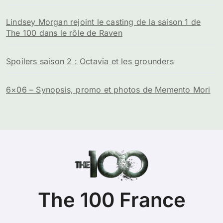
Lindsey Morgan rejoint le casting de la saison 1 de
The 100 dans le rôle de Raven
Spoilers saison 2 : Octavia et les grounders
6×06 – Synopsis, promo et photos de Memento Mori
The 100 France