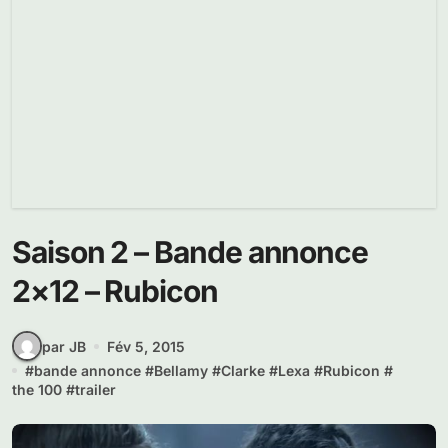
Saison 2 – Bande annonce
2×12 – Rubicon
par JB
Fév 5, 2015
#
bande annonce
#
Bellamy
#
Clarke
#
Lexa
#
Rubicon
#
the 100
#
trailer