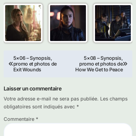
Navigation
5×06 – Synopsis,
5×08 – Synopsis,
promo et photos de
promo et photos de
de
Exit Wounds
How We Get to Peace
l’article
Laisser un commentaire
Votre adresse e-mail ne sera pas publiée.
Les champs
obligatoires sont indiqués avec
*
Commentaire
*