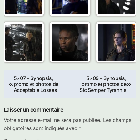
Navigation
5×07 – Synopsis,
5×09 – Synopsis,
promo et photos de
promo et photos de
de
Acceptable Losses
Sic Semper Tyrannis
l’article
Laisser un commentaire
Votre adresse e-mail ne sera pas publiée.
Les champs
obligatoires sont indiqués avec
*