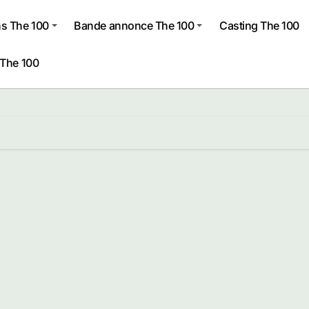
s The 100
Bande annonce The 100
Casting The 100
 The 100