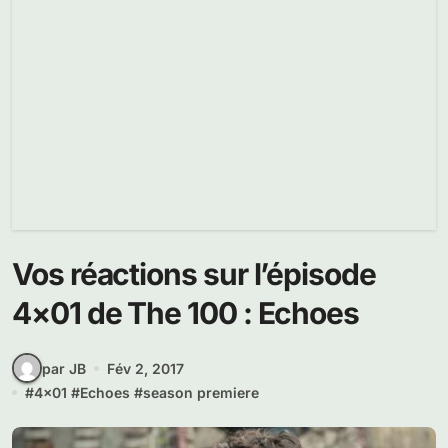
Vos réactions sur l’épisode
4×01 de The 100 : Echoes
par JB
Fév 2, 2017
#
4x01
#
Echoes
#
season premiere