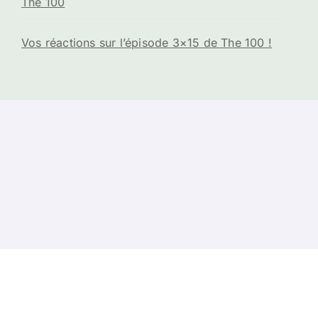
The 100
Vos réactions sur l’épisode 3×15 de The 100 !
s
-
Contacts