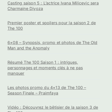
Casting saison 5 : L’actrice Ivana Milicevic sera
Charmaine Diyoza
Premier poster et spoilers pour la saison 2 de
The 100
6×08 – Synopsis, promo et photos de The Old
Man and the Anomaly
Résumé The 100 Saison 1 : intrigues,
personnages et moments clés à ne pas
manquer
Les photos promo du 4×13 de The 100 –
Season Finale – Praimfaya
Vidéo : Découvrez le bêtisier de la saison 3 de