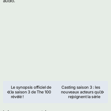
audio.
Navigation
Le synopsis officiel de
Casting saison 3 : les
la saison 3 de The 100
nouveaux acteurs qui
de
révélé !
rejoignent la série
l’article