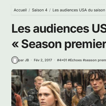
Accueil
Saison 4
Les audiences USA du saison
Les audiences US
« Season premier
par JB
Fév 2, 2017
#
4x01
#
Echoes
#
season prem