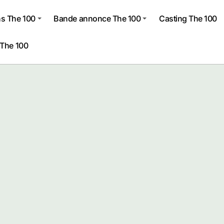
s The 100
Bande annonce The 100
Casting The 100
 The 100