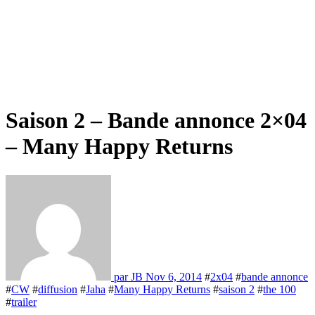
Saison 2 – Bande annonce 2×04
– Many Happy Returns
par JB
Nov 6, 2014
#
2x04
#
bande annonce
#
CW
#
diffusion
#
Jaha
#
Many Happy Returns
#
saison 2
#
the 100
#
trailer