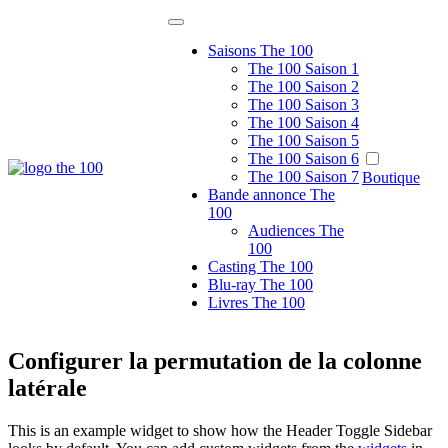
Passer
au
Saisons The 100
contenu
The 100 Saison 1
The 100 Saison 2
The 100 Saison 3
The 100 Saison 4
The 100 Saison 5
The 100 Saison 6
The 100 France
The 100 Saison 7
Boutique
Le site de fans non officiel de la série tv
Bande annonce The
100
Audiences The
100
Casting The 100
Blu-ray The 100
Livres The 100
Configurer la permutation de la colonne
latérale
This is an example widget to show how the Header Toggle Sidebar