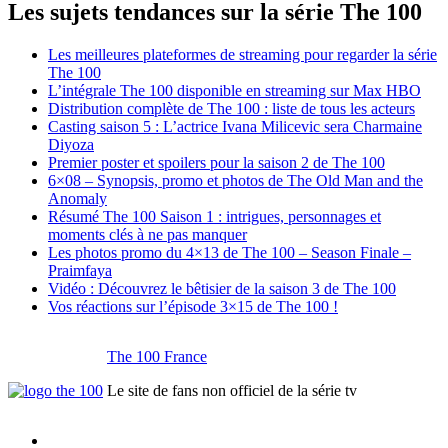
Les sujets tendances sur la série The 100
Les meilleures plateformes de streaming pour regarder la série
The 100
L’intégrale The 100 disponible en streaming sur Max HBO
Distribution complète de The 100 : liste de tous les acteurs
Casting saison 5 : L’actrice Ivana Milicevic sera Charmaine
Diyoza
Premier poster et spoilers pour la saison 2 de The 100
6×08 – Synopsis, promo et photos de The Old Man and the
Anomaly
Résumé The 100 Saison 1 : intrigues, personnages et
moments clés à ne pas manquer
Les photos promo du 4×13 de The 100 – Season Finale –
Praimfaya
Vidéo : Découvrez le bêtisier de la saison 3 de The 100
Vos réactions sur l’épisode 3×15 de The 100 !
The 100 France
Le site de fans non officiel de la série tv