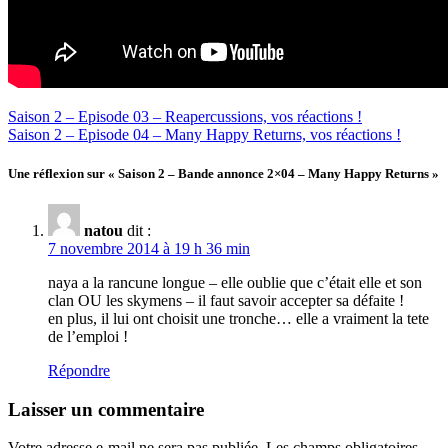
Navigation
Saison 2 – Episode 03 – Reapercussions, vos réactions !
Saison 2 – Episode 04 – Many Happy Returns, vos réactions !
de
l’article
Une réflexion sur « Saison 2 – Bande annonce 2×04 – Many Happy Returns »
natou
dit :
7 novembre 2014 à 19 h 36 min
naya a la rancune longue – elle oublie que c’était elle et son
clan OU les skymens – il faut savoir accepter sa défaite !
en plus, il lui ont choisit une tronche… elle a vraiment la tete
de l’emploi !
Répondre
Laisser un commentaire
Votre adresse e-mail ne sera pas publiée.
Les champs obligatoires