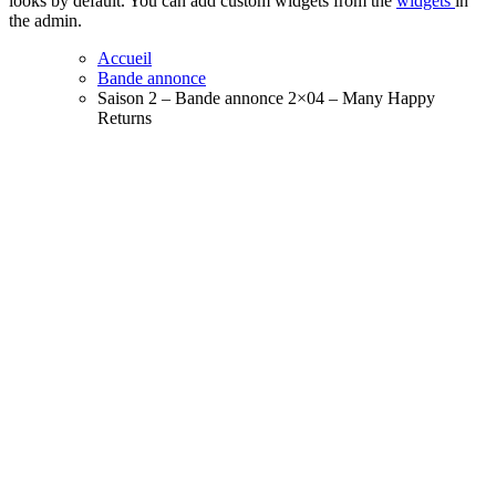
looks by default. You can add custom widgets from the
widgets
in
the admin.
Accueil
Bande annonce
Saison 2 – Bande annonce 2×04 – Many Happy
Returns