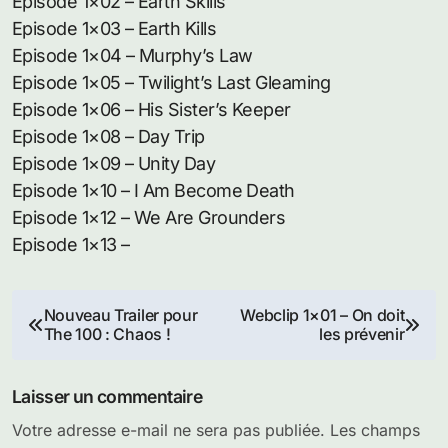
Episode 1×02 – Earth Skills
Episode 1×03 – Earth Kills
Episode 1×04 – Murphy’s Law
Episode 1×05 – Twilight’s Last Gleaming
Episode 1×06 – His Sister’s Keeper
Episode 1×08 – Day Trip
Episode 1×09 – Unity Day
Episode 1×10 – I Am Become Death
Episode 1×12 – We Are Grounders
Episode 1×13 –
Navigation
Nouveau Trailer pour
Webclip 1×01 – On doit
The 100 : Chaos !
les prévenir
de
l’article
Laisser un commentaire
Votre adresse e-mail ne sera pas publiée.
Les champs