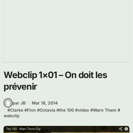
Webclip 1×01 – On doit les
prévenir
par JB
Mar 18, 2014
#
Clarke
#
Finn
#
Octavia
#
the 100
#
video
#
Warn Them
#
webclip