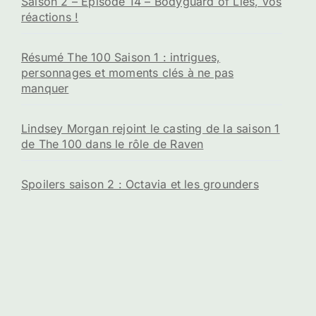
Les sujets tendances sur la série The
100
Distribution complète de The 100 : liste de tous
les acteurs
Les meilleures plateformes de streaming pour
regarder la série The 100
6×08 – Synopsis, promo et photos de The Old
Man and the Anomaly
Les photos promo du 4×13 de The 100 –
Season Finale – Praimfaya