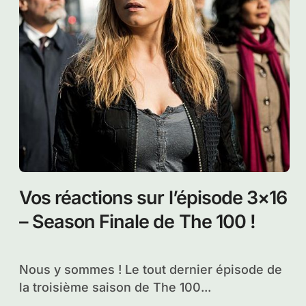
Sondage : Votre scène favorite
de l’épisode 3×16 de The 100
Excellent épisode final de saison 3 pour The
100 intitulé « Perverse Instantiation – Part...