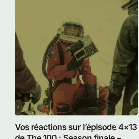
5×13 – Synopsis, promo et
photos de Damocles – Part Two