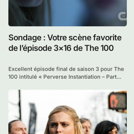
Les photos promo du 4×13 de
The 100 – Season Finale –
Praimfaya
Nous y sommes, le tout dernier épisode de la
saison 4 de The 100 sera...