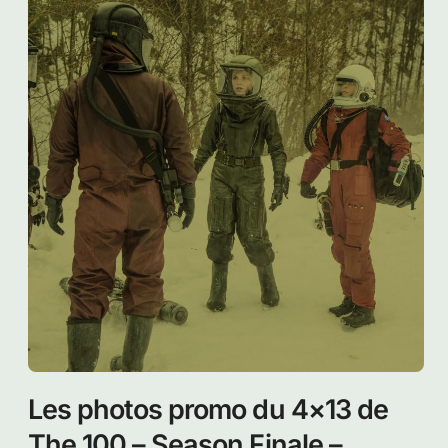
Les audiences USA du 4×13 de
The 100 : Season Finale –