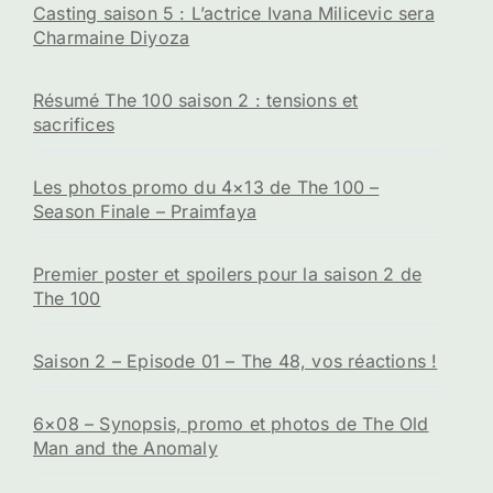
Casting saison 5 : L’actrice Ivana Milicevic sera
Charmaine Diyoza
Résumé The 100 saison 2 : tensions et
sacrifices
Les photos promo du 4×13 de The 100 –
Season Finale – Praimfaya
Premier poster et spoilers pour la saison 2 de
The 100
Saison 2 – Episode 01 – The 48, vos réactions !
6×08 – Synopsis, promo et photos de The Old
Man and the Anomaly