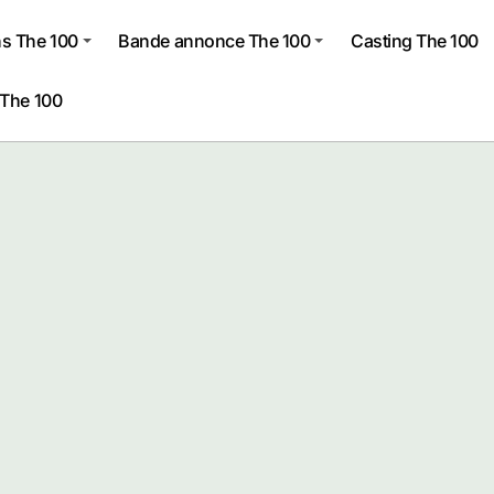
s The 100
Bande annonce The 100
Casting The 100
 The 100