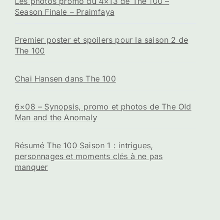
Les photos promo du 4×13 de The 100 –
Season Finale – Praimfaya
Premier poster et spoilers pour la saison 2 de
The 100
Chai Hansen dans The 100
6×08 – Synopsis, promo et photos de The Old
Man and the Anomaly
Résumé The 100 Saison 1 : intrigues,
personnages et moments clés à ne pas
manquer