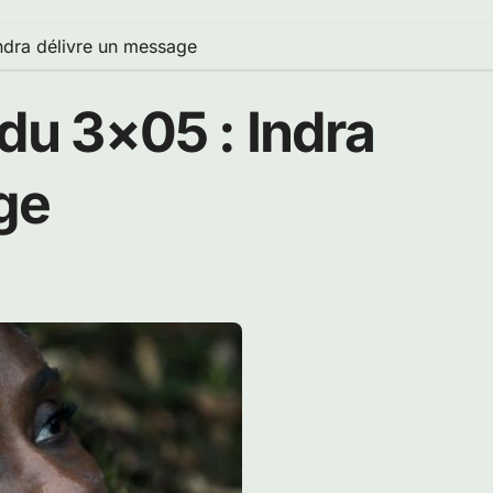
Indra délivre un message
 du 3×05 : Indra
ge