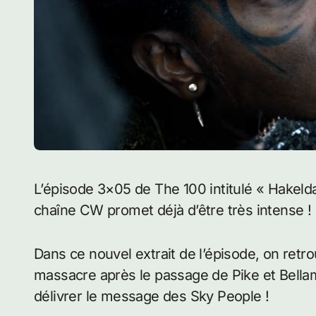
L’épisode 3×05 de The 100 intitulé « Hakeldama » qui va être diffusé ce soir aux USA sur la
chaîne CW promet déjà d’être très intense !
Dans ce nouvel extrait de l’épisode, on ret
massacre après le passage de Pike et Bellamy
délivrer le message des Sky People !