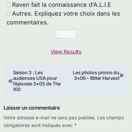
Raven fait la connaissance d'A.L.I.E
Autres. Expliquez votre choix dans les
commentaires.
View Results
Navigation
Saison 3 : Les
Les photos promo du
audiences USA pour
3×06 – Bitter Harvest
de
l’épisode 3×05 de The
100
l’article
Laisser un commentaire
Votre adresse e-mail ne sera pas publiée.
Les champs
obligatoires sont indiqués avec
*