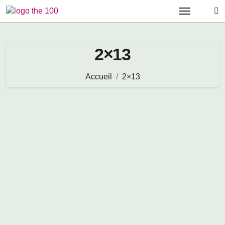
Passer
au
contenu
2×13
Accueil
2×13