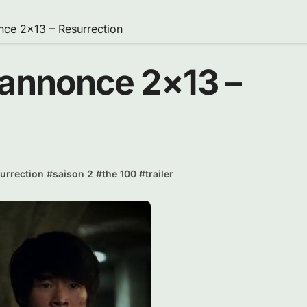
nce 2×13 – Resurrection
 annonce 2×13 –
urrection
#
saison 2
#
the 100
#
trailer