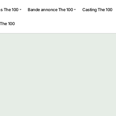
s The 100
Bande annonce The 100
Casting The 100
 The 100