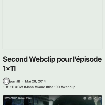
Second Webclip pour l’épisode
1×11
par JB
Mai 28, 2014
#
1x11
#
CW
#
Jaha
#
Kane
#
the 100
#
webclip