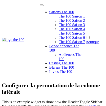
Passer
au
Saisons The 100
contenu
The 100 Saison 1
The 100 Saison 2
The 100 Saison 3
The 100 Saison 4
The 100 Saison 5
The 100 Saison 6
The 100 France
The 100 Saison 7
Boutique
Le site de fans non officiel de la série tv
Bande annonce The
100
Audiences The
100
Casting The 100
Blu-ray The 100
Livres The 100
Configurer la permutation de la colonne
latérale
This is an example widget to show how the Header Toggle Sidebar