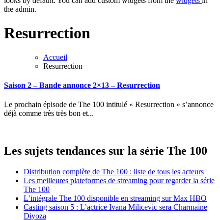
looks by default. You can add custom widgets from the
widgets
in
the admin.
Resurrection
Accueil
Resurrection
Saison 2 – Bande annonce 2×13 – Resurrection
Le prochain épisode de The 100 intitulé « Resurrection » s’annonce
déjà comme très très bon et...
Les sujets tendances sur la série The 100
Distribution complète de The 100 : liste de tous les acteurs
Les meilleures plateformes de streaming pour regarder la série
The 100
L’intégrale The 100 disponible en streaming sur Max HBO
Casting saison 5 : L’actrice Ivana Milicevic sera Charmaine
Diyoza