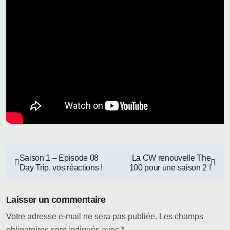
Navigation
Saison 1 – Episode 08
La CW renouvelle The
Day Trip, vos réactions !
100 pour une saison 2 !
de
l’article
Laisser un commentaire
Votre adresse e-mail ne sera pas publiée.
Les champs
obligatoires sont indiqués avec
*