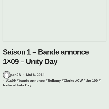
Saison 1 – Bande annonce
1×09 – Unity Day
par JB
Mai 8, 2014
#
1x09
#
bande annonce
#
Bellamy
#
Clarke
#
CW
#
the 100
#
trailer
#
Unity Day