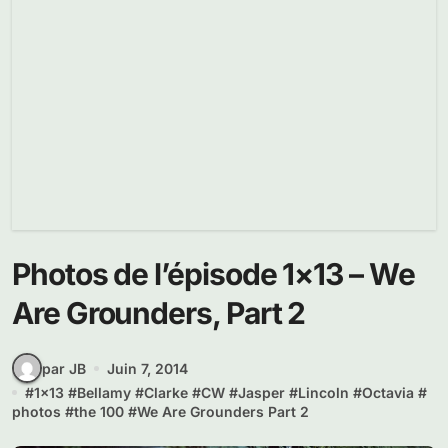
Photos de l’épisode 1×13 – We
Are Grounders, Part 2
par JB
Juin 7, 2014
#
1x13
#
Bellamy
#
Clarke
#
CW
#
Jasper
#
Lincoln
#
Octavia
#
photos
#
the 100
#
We Are Grounders Part 2