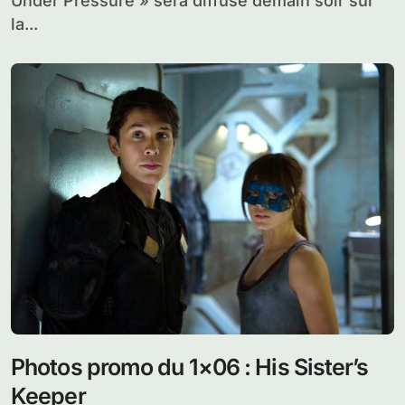
Under Pressure » sera diffusé demain soir sur
la...
Photos promo du 1×06 : His Sister’s
Keeper