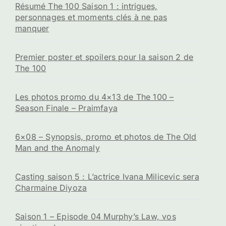
Résumé The 100 Saison 1 : intrigues,
personnages et moments clés à ne pas
manquer
Premier poster et spoilers pour la saison 2 de
The 100
Les photos promo du 4×13 de The 100 –
Season Finale – Praimfaya
6×08 – Synopsis, promo et photos de The Old
Man and the Anomaly
Casting saison 5 : L’actrice Ivana Milicevic sera
Charmaine Diyoza
Saison 1 – Episode 04 Murphy’s Law, vos