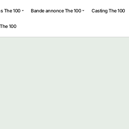
s The 100
Bande annonce The 100
Casting The 100
 The 100