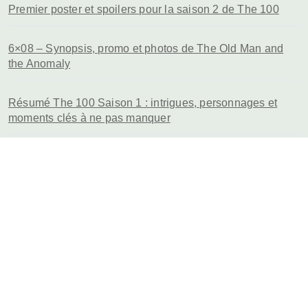
Premier poster et spoilers pour la saison 2 de The 100
6×08 – Synopsis, promo et photos de The Old Man and
the Anomaly
Résumé The 100 Saison 1 : intrigues, personnages et
moments clés à ne pas manquer
Chai Hansen dans The 100
The 100 France