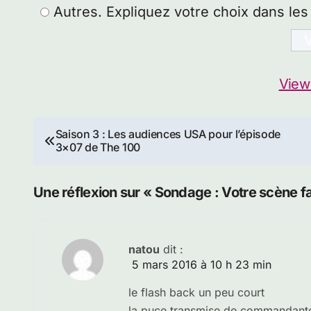
Autres. Expliquez votre choix dans le
View
Navigation
Saison 3 : Les audiences USA pour l’épisode
3×07 de The 100
de
l’article
Une réflexion sur « Sondage : Votre scène f
natou
dit :
5 mars 2016 à 10 h 23 min
le flash back un peu court
la puce transmise de commandant