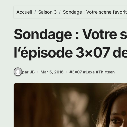
Accueil
Saison 3
Sondage : Votre scène favori
Sondage : Votre s
l’épisode 3×07 d
par JB
Mar 5, 2016
#
3x07
#
Lexa
#
Thirteen