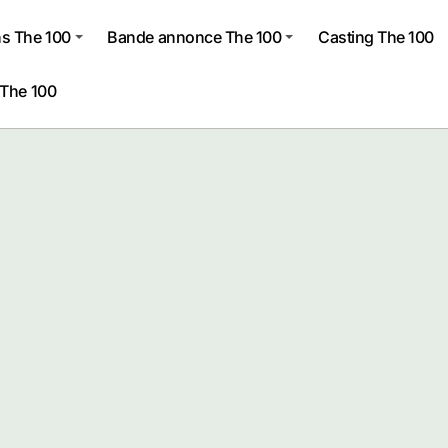
s The 100
Bande annonce The 100
Casting The 100
 The 100