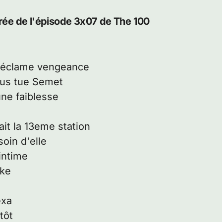
érée de l'épisode 3x07 de The 100
réclame vengeance
tus tue Semet
une faiblesse
ait la 13eme station
soin d'elle
intime
rke
exa
tôt