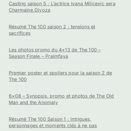
Casting saison 5 : L’actrice Ivana Milicevic sera
Charmaine Diyoza
Résumé The 100 saison 2 : tensions et
sacrifices
Les photos promo du 4×13 de The 100 –
Season Finale – Praimfaya
Premier poster et spoilers pour la saison 2 de
The 100
6×08 – Synopsis, promo et photos de The Old
Man and the Anomaly
Résumé The 100 Saison 1 : intrigues,
personnages et moments clés à ne pas