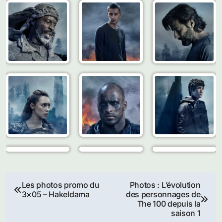
Navigation
Les photos promo du
Photos : L’évolution
3×05 – Hakeldama
des personnages de
de
The 100 depuis la
saison 1