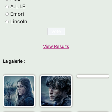
A.L.I.E.
Emori
Lincoln
View Results
La galerie :