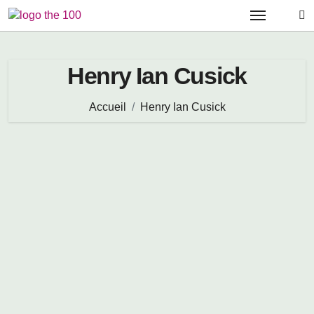
Passer
au
contenu
Henry Ian Cusick
Accueil
Henry Ian Cusick