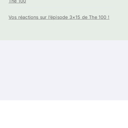
The 100
Vos réactions sur l’épisode 3×15 de The 100 !
s
-
Contacts