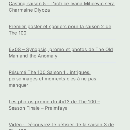
Casting saison 5 : L’actrice Ivana Milicevic sera
Charmaine Diyoza
Premier poster et spoilers pour la saison 2 de
The 100
6×08 – Synopsis, promo et photos de The Old
Man and the Anomaly
Résumé The 100 Saison 1 : intrigues,
personnages et moments clés à ne pas
manquer
Les photos promo du 4×13 de The 100 –
Season Finale – Praimfaya
Vidéo : Découvrez le bêtisier de la saison 3 de