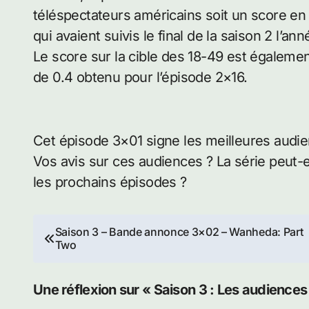
téléspectateurs américains soit un score en 
qui avaient suivis le final de la saison 2 l’an
Le score sur la cible des 18-49 est égalem
de 0.4 obtenu pour l’épisode 2×16.
Cet épisode 3×01 signe les meilleures audie
Vos avis sur ces audiences ? La série peut-e
les prochains épisodes ?
Navigation
Saison 3 – Bande annonce 3×02 – Wanheda: Part
Two
de
l’article
Une réflexion sur « Saison 3 : Les audience