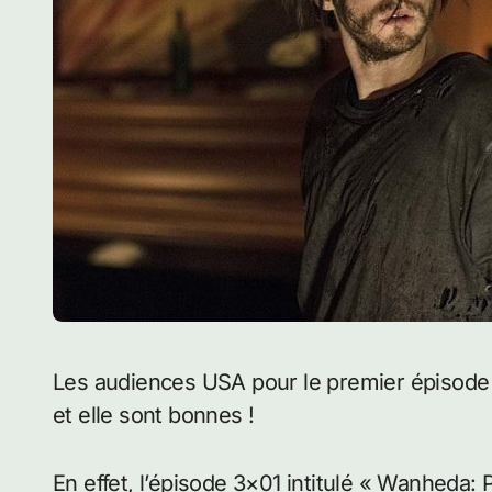
Les audiences USA pour le premier épisode de la saison 3 de The 100 viennent de tomber
et elle sont bonnes !
En effet, l’épisode 3×01 intitulé « Wanheda: P