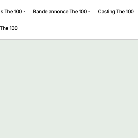
s The 100
Bande annonce The 100
Casting The 100
 The 100