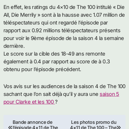
En effet, les ratings du 4×10 de The 100 intitulé « Die
All, Die Merrily » sont à la hausse avec 1.07 million de
téléspectateurs qui ont regardé l’épisode par
rapport aux 0.92 millions téléspectateurs présents
pour voir le 9ème épisode de la saison 4 la semaine
dernière.
Le score sur la cible des 18-49 ans remonte
également à 0.4 par rapport au score de à 0.3
obtenu pour l’épisode précédent.
Vos avis sur les audiences de la saison 4 de The 100
sachant que l’on sait déjà qu’il y aura une
saison 5
pour Clarke et les 100
?
Navigation
Bande annonce de
Les photos promo du
l’épisode 4×11 de The
4×11 de The 100 – The