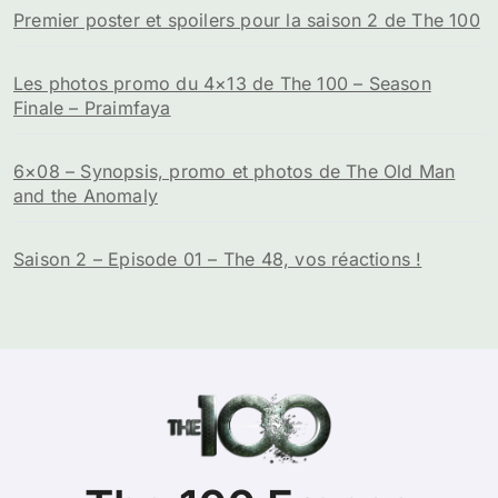
Casting saison 5 : L’actrice Ivana Milicevic sera
Charmaine Diyoza
Résumé The 100 saison 2 : tensions et sacrifices
Premier poster et spoilers pour la saison 2 de The 100
Les photos promo du 4×13 de The 100 – Season
Finale – Praimfaya
6×08 – Synopsis, promo et photos de The Old Man
and the Anomaly
Saison 2 – Episode 01 – The 48, vos réactions !