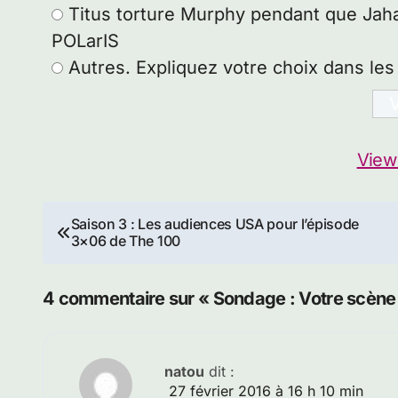
Titus torture Murphy pendant que Jaha 
POLarIS
Autres. Expliquez votre choix dans le
View
Navigation
Saison 3 : Les audiences USA pour l’épisode
3×06 de The 100
de
l’article
4 commentaire sur « Sondage : Votre scène 
natou
dit :
27 février 2016 à 16 h 10 min