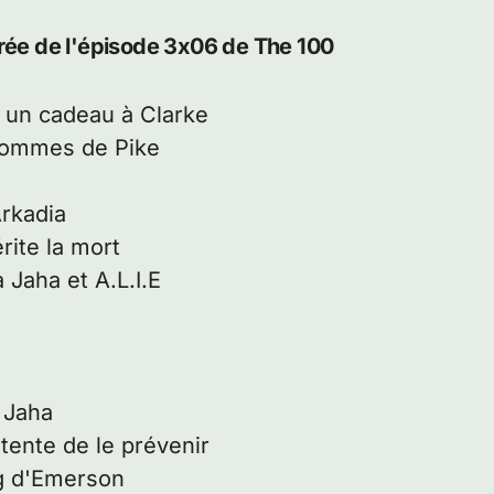
érée de l'épisode 3x06 de The 100
t un cadeau à Clarke
 hommes de Pike
Arkadia
ite la mort
Jaha et A.L.I.E
 Jaha
tente de le prévenir
ng d'Emerson