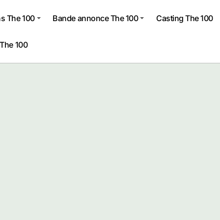
s The 100
Bande annonce The 100
Casting The 100
 The 100