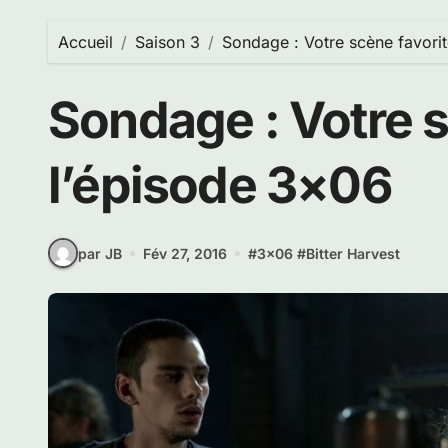
Accueil
Saison 3
Sondage : Votre scène favori
Sondage : Votre s
l’épisode 3×06
par JB
Fév 27, 2016
#
3x06
#
Bitter Harvest