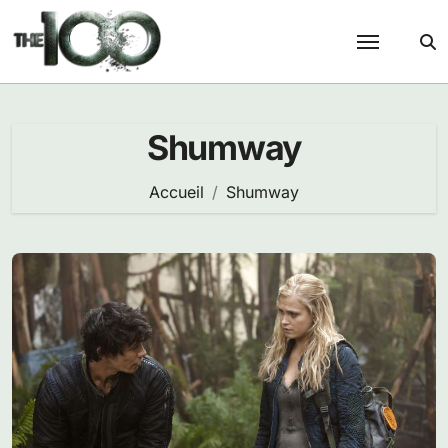
Passer
au
contenu
Shumway
Accueil
Shumway