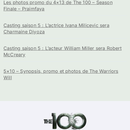
Premier poster et spoilers pour la saison 2 de The 100
Résumé The 100 Saison 1 : intrigues, personnages et
moments clés à ne pas manquer
Les photos promo du 4×13 de The 100 – Season
Finale – Praimfaya
Casting saison 5 : L’actrice Ivana Milicevic sera
Charmaine Diyoza
Casting saison 5 : L’acteur William Miller sera Robert
McCreary
5×10 – Synopsis, promo et photos de The Warriors
Will