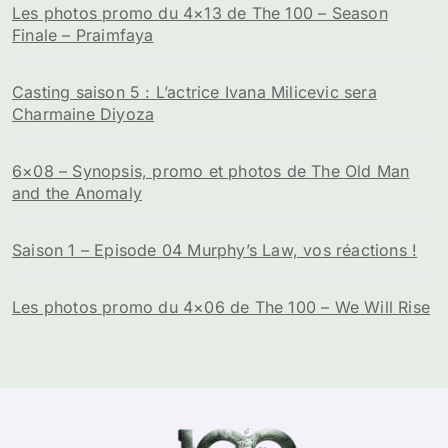
Les photos promo du 4×13 de The 100 – Season
Finale – Praimfaya
Casting saison 5 : L’actrice Ivana Milicevic sera
Charmaine Diyoza
6×08 – Synopsis, promo et photos de The Old Man
and the Anomaly
Saison 1 – Episode 04 Murphy’s Law, vos réactions !
Les photos promo du 4×06 de The 100 – We Will Rise