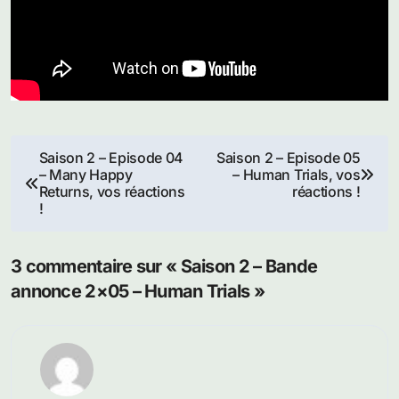
Navigation
Saison 2 – Episode 04
Saison 2 – Episode 05
– Many Happy
– Human Trials, vos
de
Returns, vos réactions
réactions !
!
l’article
3 commentaire sur « Saison 2 – Bande
annonce 2×05 – Human Trials »