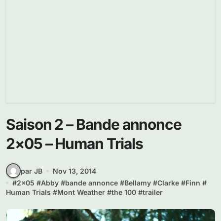
Saison 2 – Bande annonce
2×05 – Human Trials
par JB
Nov 13, 2014
#
2x05
#
Abby
#
bande annonce
#
Bellamy
#
Clarke
#
Finn
#
Human Trials
#
Mont Weather
#
the 100
#
trailer