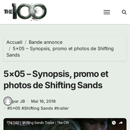
Passer
au
contenu
Accueil
Bande annonce
5×05 – Synopsis, promo et photos de Shifting
Sands
5×05 – Synopsis, promo et
photos de Shifting Sands
par JB
Mai 16, 2018
#
5x05
#
Shifting Sands
#
trailer