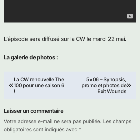
L’épisode sera diffusé sur la CW le mardi 22 mai.
La galerie de photos :
Navigation
La CW renouvelle The
5×06 – Synopsis,
100 pour une saison 6
promo et photos de
de
!
Exit Wounds
l’article
Laisser un commentaire
Votre adresse e-mail ne sera pas publiée.
Les champs
obligatoires sont indiqués avec
*