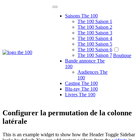
Passer
au
Saisons The 100
contenu
The 100 Saison 1
The 100 Saison 2
The 100 Saison 3
The 100 Saison 4
The 100 Saison 5
The 100 Saison 6
The 100 France
The 100 Saison 7
Boutique
Le site de fans non officiel de la série tv
Bande annonce The
100
Audiences The
100
Casting The 100
Blu-ray The 100
Livres The 100
Configurer la permutation de la colonne
latérale
This is an example widget to show how the Header Toggle Sidebar