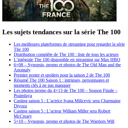
Les sujets tendances sur la série The 100
Les meilleures plateformes de streaming pour regarder la série
The 100
Distribution complète de The 100 : liste de tous les acteurs
L’intégrale The 100 disponible en streaming sur Max HBO
6×08 – Synopsis, promo et photos de The Old Man and the
Anomaly
Premier poster et spoilers pour la saison 2 de The 100
Résumé The 100 Saison 1 : intrigues, personnages et
moments clés à ne pas manquer
Les photos promo du 4×13 de The 100 – Season Finale –
Praimfaya
Casting saison 5 : L’actrice Ivana Milicevic sera Charmaine
Diyoza
Casting saison 5 : L’acteur William Miller sera Robert
McCreary
5×10 – Synopsis, promo et photos de The Warriors Will