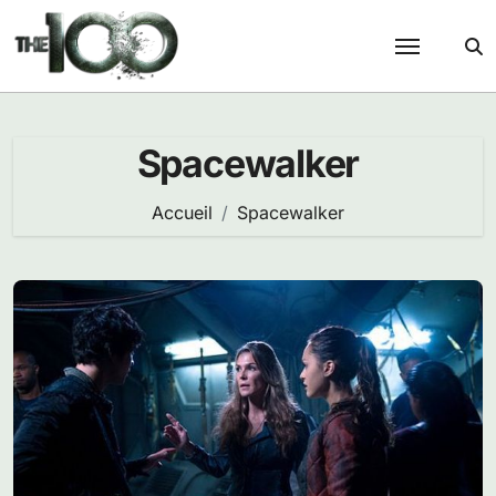
Passer
au
contenu
Spacewalker
Accueil
Spacewalker