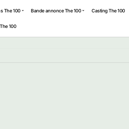
s The 100
Bande annonce The 100
Casting The 100
 The 100