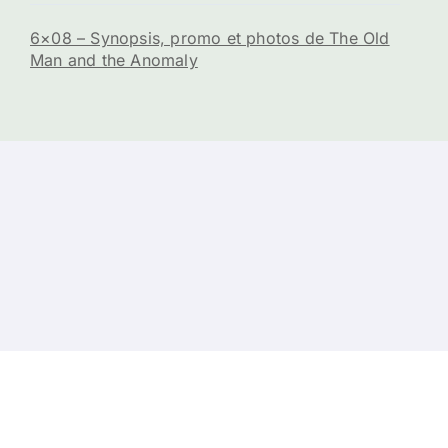
6×08 – Synopsis, promo et photos de The Old
Man and the Anomaly
s
-
Contacts