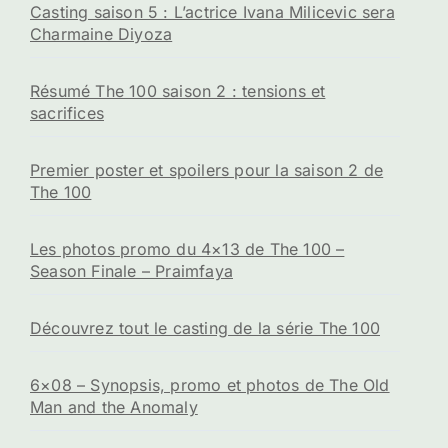
Casting saison 5 : L’actrice Ivana Milicevic sera
Charmaine Diyoza
Résumé The 100 saison 2 : tensions et
sacrifices
Premier poster et spoilers pour la saison 2 de
The 100
Les photos promo du 4×13 de The 100 –
Season Finale – Praimfaya
Découvrez tout le casting de la série The 100
6×08 – Synopsis, promo et photos de The Old
Man and the Anomaly