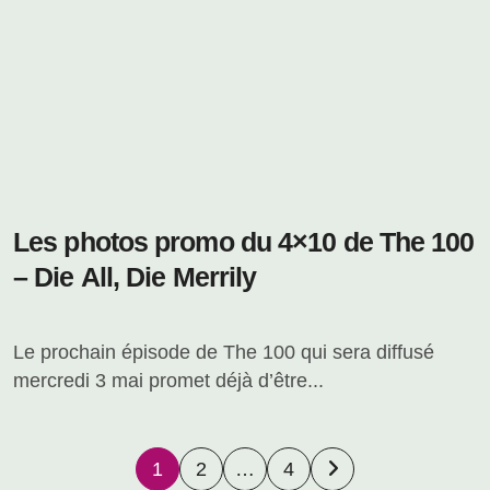
Les photos promo du 4×10 de The 100
– Die All, Die Merrily
Le prochain épisode de The 100 qui sera diffusé
mercredi 3 mai promet déjà d’être...
Pagination
1
2
…
4