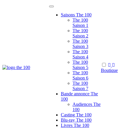
Passer
au
Saisons The 100
contenu
The 100
Saison 1
The 100
Saison 2
The 100
Saison 3
The 100
Saison 4
The 100
Saison 5
Boutique
Le site de fans non officiel de la série tv
The 100 France
The 100
Saison 6
The 100
Saison 7
Bande annonce The
100
Audiences The
100
Casting The 100
Blu-ray The 100
Livres The 100