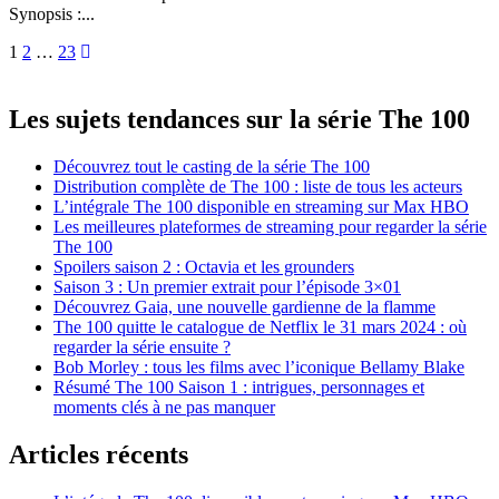
Synopsis :...
Pagination
1
2
…
23
des
publications
Les sujets tendances sur la série The 100
Découvrez tout le casting de la série The 100
Distribution complète de The 100 : liste de tous les acteurs
L’intégrale The 100 disponible en streaming sur Max HBO
Les meilleures plateformes de streaming pour regarder la série
The 100
Spoilers saison 2 : Octavia et les grounders
Saison 3 : Un premier extrait pour l’épisode 3×01
Découvrez Gaia, une nouvelle gardienne de la flamme
The 100 quitte le catalogue de Netflix le 31 mars 2024 : où
regarder la série ensuite ?
Bob Morley : tous les films avec l’iconique Bellamy Blake
Résumé The 100 Saison 1 : intrigues, personnages et
moments clés à ne pas manquer
Articles récents