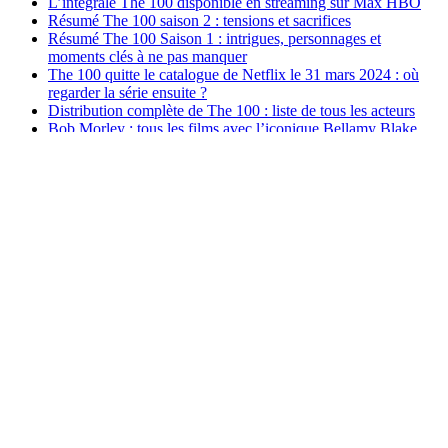
L’intégrale The 100 disponible en streaming sur Max HBO
Résumé The 100 saison 2 : tensions et sacrifices
Résumé The 100 Saison 1 : intrigues, personnages et
moments clés à ne pas manquer
The 100 quitte le catalogue de Netflix le 31 mars 2024 : où
regarder la série ensuite ?
Distribution complète de The 100 : liste de tous les acteurs
Bob Morley : tous les films avec l’iconique Bellamy Blake
Les meilleures plateformes de streaming pour regarder la série
The 100
Chai Hansen dans The 100
Le spin-off de The 100 est annulé
Bande annonce de l’épisode 16 saison 7 de The 100 : The
Last War – Series Finale
The 100 France
Le site de fans non officiel de la série tv